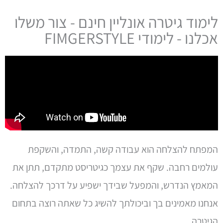
לימוד גיטרה אונליין חינם - צור משלו
אכלנו - לימודי FIMGERSTYLE
המפתח להצלחה הוא עבודה קשה, התמדה, והשקפת
עולמים רחבה. שקף את עצמך כגיטריסט מתקדם, תתן את
המאמץ הנדרש, והמפעל שבידך ישפיע על דרכך להצלחה.
אנחנו מאמינים בך וביכולתך להשיג כל שאתה רוצה בתחום
הגיטרה.