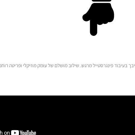
בך בעיבוד פינגרסטייל מרגש. שילוב מושלם של עומק מוזיקלי ופריטה רו