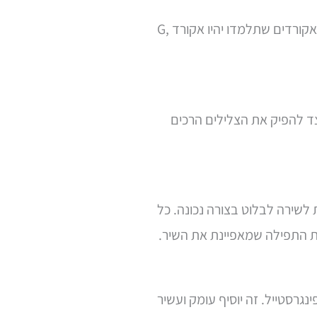
– השיר מתבסס על אקורדים פשוטים שניתן ללמוד ולשחק איתם כדי ליצור אווירה מרגשת. בין האקורדים שתלמדו יהיו אקורד G,
ד להפיק את הצלילים הרכים
לשירה לבלוט בצורה נכונה. כל
ת התפילה שמאפיינת את השיר.
גרסטייל. זה יוסיף עומק ועשיר