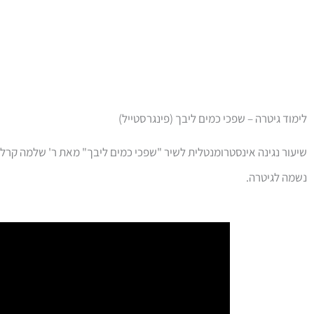
לימוד גיטרה – שפכי כמים ליבך (פינגרסטייל)
שיעור נגינה אינסטרומנטלית לשיר "שפכי כמים ליבך" מאת ר' שלמה קרלי
נשמה לגיטרה.