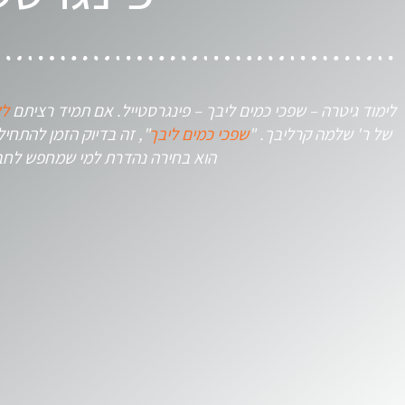
לימוד גיטרה – שפכי כמים ליבך – פינגרסטייל. אם תמיד רציתם
לל
של ר' שלמה קרליבך. "
שפכי כמים ליבך
", זה בדיוק הזמן להתחי
הוא בחירה נהדרת למי שמחפש לחבר ב