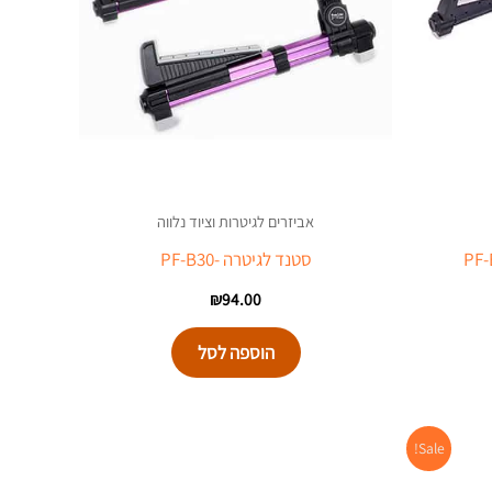
אביזרים לגיטרות וציוד נלווה
סטנד לגיטרה -PF-B30
₪
94.00
הוספה לסל
יר
Sale!
כחי
: