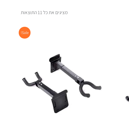
מציגים את כל ⁦11⁩ התוצאות
המחיר
המחיר
Sale!
המקורי
הנוכחי
היה:
הוא:
₪74.00.
₪84.00.