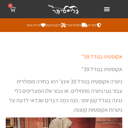
ילוג
לתוכן
0
עגלת
קניות
תוכן
אחריות
משלוח מהיר
תיקון במקום
שירות אישי
ממוי
אקוסטית בגודל 39"
לפי
מחי
מהז
אקוסטית בגודל 39"
ליק
גיטרה אקוסטית בגודל 39 אינץ' היא בחירה פופולרית
עבור נגני גיטרה מתחילים. או עבור אלו המעדיפים כלי
נגינה בגודל קטן יותר. הנה כמה דברים שכדאי לדעת על
גיטרות אקוסטיות קטנות: