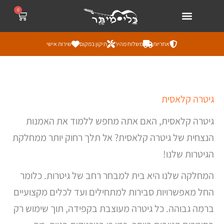
ילוג
לתוכן
0
עגלת
קניות
תוכן
אחריות
משלוח מהיר
תיקון במקום
שירות אישי
ממוי
גיטרה קלאסית
לפי
מחי
מהז
גיטרה קלאסית, האם אתה מחפש ללמוד את האמנות
ליק
הנצחית של גיטרה קלאסית? אל תלך רחוק יותר ממחלקת
הגיטרות שלנו!
המחלקה שלנו היא בית למבחר רחב של גיטרות. כלומר
החל מאפשרויות סבירות למתחילים ועד לכלים מקצועיים
ברמה גבוהה. כל גיטרה מעוצבת בקפידה, תוך שימוש רק