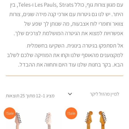
עם מגוון צורות גוף, כולל Les Pauls, Strats ו-Teles, בין
היתר. יש לנו גם גיטרות עם אורכי קנה מידה שונים, צורות
צוואר וחומרי לוח אצבעות, מה שנותן לך שפע של
אפשרויות למצוא את הגיטרה המושלמת לצרכים שלך.
אל תסתפקו בגיטרה בינונית. השקיעו בחשמלית
למקצוענים מהאוסף שלנו וקחו את המוזיקה שלכם לשלב
הבא. בקר בחנות שלנו עוד היום ותחווה את ההבדל.
מציג 1–12 מתוך 25 תוצאות
המחיר
המחיר
המחיר
המח
Sale!
Sale!
המקורי
הנוכחי
המקורי
הנוכ
היה:
הוא:
היה:
הוא:
.00.
₪1,450.00.
₪936.00.
₪1,299.00.