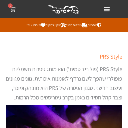
ילוג
לתוכן
0
עגלת
קניות
תוכן
אחריות
משלוח מהיר
תיקון במקום
שירות אישי
ממוי
PRS Style
לפי
מחי
מהז
PRS Style (פול ריד סמית') הוא מותג גיטרות חשמליות
ליק
פופולרי שהפך לשם נרדף לאומנות איכותית. גוונים מגוונים
ועיצוב חדשני. סגנון הגיטרה של PRS הוא מובהק ומוכר,
וצבר קהל חסידים נאמן בקרב גיטריסטים מכל הרמות.