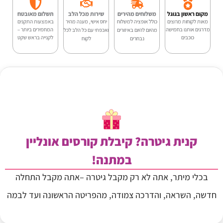
Smiger
מקום ראשון בגוגל
משלוחים מהירים
שירות מכל הלב
תשלום מאובטח
-
מאות לקוחות מרוצים
כולל אופציה למשלוח
יחס אישי, מענה מהיר
באמצעות התקנים
מדרגים אותנו בחמישה
המחמירים ביותר –
מהיום להיום באיזורים
ואכפתי עם כל הלב לכל
כוכבים
לקנייה בראש שקט
G1
נבחרים
לקוח
ST
WH
קנית גיטרה? קיבלת קורסים אונליין
במתנה!
בכלי מיתר, אתה לא רק מקבל גיטרה –אתה מקבל התחלה
חדשה, השראה, והדרכה צמודה, מהפריטה הראשונה ועד לבמה