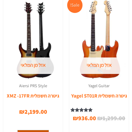
המחיר
המחיר
Sale!
המקורי
הנוכחי
היה:
הוא:
₪936.00.
₪1,299.00.
אזל מן המלאי
אזל מן המלאי
Yagel Guitar
Aiersi PRS Style
גיטרה חשמלית Yagel ST01R
גיטרה חשמלית XMZ -17FR
₪
2,199.00
דורג
₪
936.00
₪
1,299.00
5.00
מתוך 5