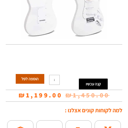
כמות
הוספה לסל
קנה עכשיו
של
המחיר
המחי
₪
1,199.00
₪
1,450.00
גיטרה
המקורי
הנוכח
חשמלית
למה לקוחות קונים אצלנו :
היה:
הוא:
-
9.00.
₪1,450.00.