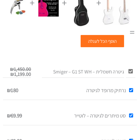
+
+
+
=
הוסף הכל לעגלה
המחיר
המחיר
₪
1,450.00
גיטרה חשמלית – Smiger – G1 ST WH
הנוכחי
המקור
₪
1,199.00
הוא:
היה:
0.00.
99.00.
נרתיק מרופד לגיטרה
₪180
סט מיתרים לגיטרה – לוטייר
₪69.99