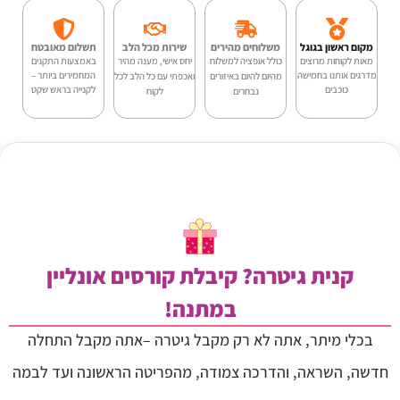
9.00.
₪4,300.00.
Rozanez
מקום ראשון בגוגל
משלוחים מהירים
שירות מכל הלב
תשלום מאובטח
ELPE02-
מאות לקוחות מרוצים
כולל אופציה למשלוח
יחס אישי, מענה מהיר
באמצעות התקנים
מדרגים אותנו בחמישה
המחמירים ביותר –
מהיום להיום באיזורים
ואכפתי עם כל הלב לכל
כוכבים
לקנייה בראש שקט
AC
נבחרים
לקוח
קנית גיטרה? קיבלת קורסים אונליין
במתנה!
בכלי מיתר, אתה לא רק מקבל גיטרה –אתה מקבל התחלה
חדשה, השראה, והדרכה צמודה, מהפריטה הראשונה ועד לבמה