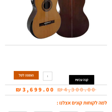
כמות
הוספה לסל
קנה עכשיו
של
המחיר
המחי
₪
3,699.00
₪
4,300.00
גיטרה
המקורי
הנוכח
קלאסית
למה לקוחות קונים אצלנו :
היה:
הוא:
מוגברת