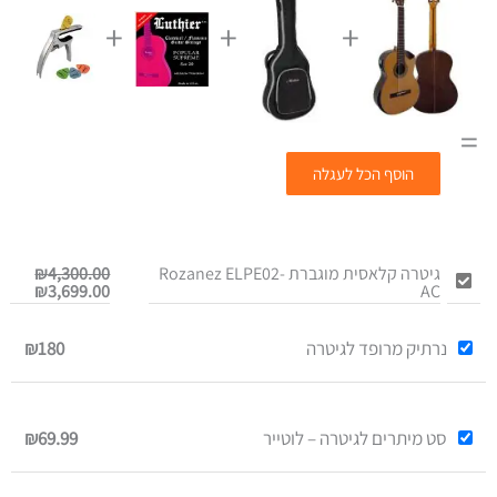
+
+
+
=
הוסף הכל לעגלה
המחיר
המחיר
גיטרה קלאסית מוגברת Rozanez ELPE02-
4,300.00
₪
הנוכח
המקור
₪
3,699.00
AC
היה:
הוא:
0.00.
9.00.
נרתיק מרופד לגיטרה
₪180
סט מיתרים לגיטרה – לוטייר
₪69.99