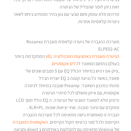
זאת ניתן לומר שהצליל של הגיטרה
מדהים מלא עומק וחום טבעי עם גוון בהיר ומפתיע ביחס לשאר
גיטרות קלאסיות אחרות.
מערכת ההגברה של גיטרה קלאסית מוגברת Rozanez
ELPE02-AC
הגיטרה מוגברת באמצעות הטכנולוגיה VEL
המתקדמת ביותר
בעולם בתחום הסאונד ל
כלים אקוסטיים
.
,פיק-אפ רגיש במיוחד הכולל EQ עם 5 מצבים שונים של
סאונד,כאשר כל נגיעה קטנה ב EQ יוצרת הבדל
מהותי בתכנון הסאונד. Preamp שנבנה במיוחד לגיטרה
אקוסטית,עם איזון מושלם לכל מיתרי הגיטרה
ודמיון מלא לסאונד הטבעי של הגיטרה. ה EQ כולל מסך LCD
מתקדם עם טיונר מובנה. שתי יציאות שונות: XLR+PL .
הגברה זו מאפשרת גישה מתאימה לכל מערכות ההגברה
הקיימות ולכל סוגי כרטיסי הקול הקיימים.
האקוסטית המוגברת
של Virginia מתאימה גם להקלטות באולפנים ב direct ומגיעה