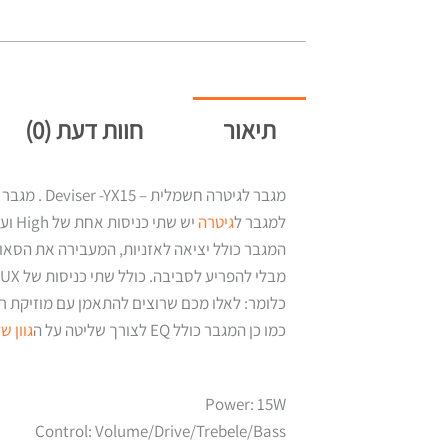
תיאור
חוות דעת (0)
מגבר לגיטרה חשמלית – Deviser -YX15 . מגבר בעצמה של 15W עם רמקול איכותי בגודל של "6.5 .
למגבר ל
גיטרה
יש שתי כניסות אחת של High ועוד אחת של Low.
המגבר כולל יציאה לאזניות, המעבירה את הסאו
מבלי להפריע לסביבה. כולל שתי כניסות של AUX המאפשרות השמעה של מוזיקה בתוך המגבר לגיטרה חשמלית – Deviser -YX15.
כלומר: לאלו מכם שרוצים להתאמן עם מוזיקת רקע, 
כמו כן המגבר כולל EQ לצורך שליטה על ה
גוון ש
Power: 15W
Control: Volume/Drive/Trebele/Bass