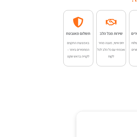
Deviser
-
YX15
רים
שירות מכל הלב
תשלום מאובטח
לוח
יחס אישי, מענה מהיר
באמצעות התקנים
ורים
ואכפתי עם כל הלב לכל
המחמירים ביותר –
לקוח
לקנייה בראש שקט