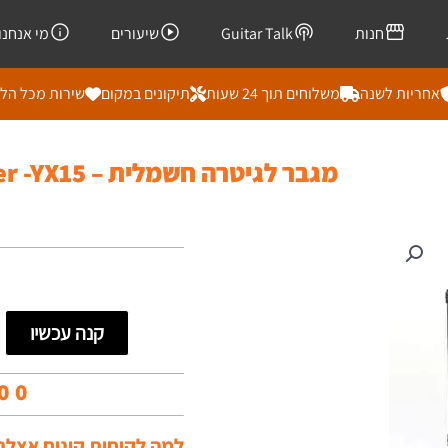
חנות
Guitar Talk
שיעורים
מי אנחנו
אחריות לשנה
משלוחים תוך 24 שעות
תיקונים במקום
שירות מכל הל
מגבר לגיטרה חשמלית – Deviser -YX15
קנה עכשיו
00
למה לקוחות קונים אצלנו