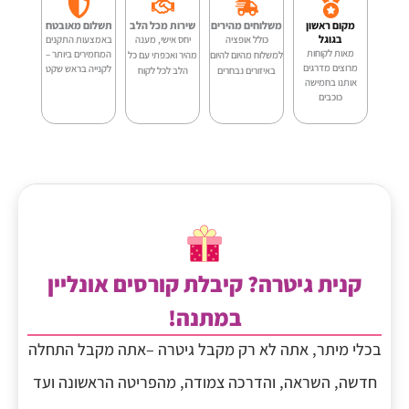
PG-
מקום ראשון
משלוחים מהירים
שירות מכל הלב
תשלום מאובטח
U10
בגוגל
כולל אופציה
יחס אישי, מענה
באמצעות התקנים
מאות לקוחות
המחמירים ביותר –
למשלוח מהיום להיום
מהיר ואכפתי עם כל
מרוצים מדרגים
לקנייה בראש שקט
באיזורים נבחרים
הלב לכל לקוח
אותנו בחמישה
כוכבים
קנית גיטרה? קיבלת קורסים אונליין
במתנה!
בכלי מיתר, אתה לא רק מקבל גיטרה –אתה מקבל התחלה
חדשה, השראה, והדרכה צמודה, מהפריטה הראשונה ועד