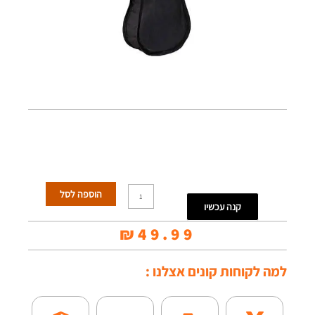
כמות
הוספה לסל
קנה עכשיו
של
₪
49.99
נרתיק
ליוקלילי
למה לקוחות קונים אצלנו :
קונצרט-