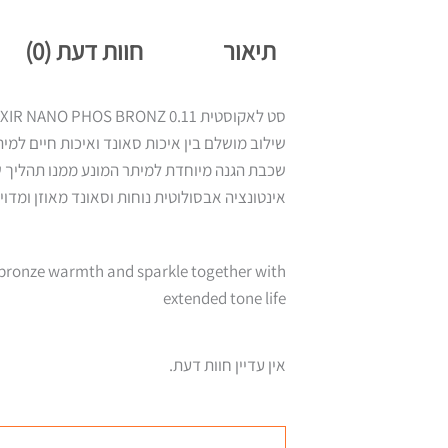
תיאור
חוות דעת (0)
סט לאקוסטית ELIXIR NANO PHOS BRONZ 0.11 הבחירה המועדפת על רוב נגני הגיטרה האקוסטית בעולם
שילוב מושלם בין איכות סאונד ואיכות חיים למי
שכבת הגנה מיוחדת למיתר המונע ממנו תהליך 
אינטונציה אבסולוטית נוחות וסאונד מאוזן ומדוי
 bronze warmth and sparkle together with
extended tone life
אין עדיין חוות דעת.