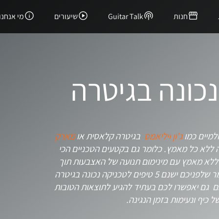
חנות
Guitar Talk
שיעורים
מי אנחנו
ג'ון ויליאמס
בגיטרה קלאסית או
מארק
 ללא כל מאמץ. כלומר גם בקטעים הטכניים הכי
ה ללא מאמץ עם מינימום תנועה של האצבעות תוך
שימוש נכון במשקל הטבעי של היד לצורך הפקת צליל נכון. במאמר שלפניכם ישנם 5 טיפים לטכניקה נכונה בגיטרה
הם גם יאפשרו לכם בעתיד להגיע לתוצאות הטובות
ל כיף ונעימות בזמן הנגינה.