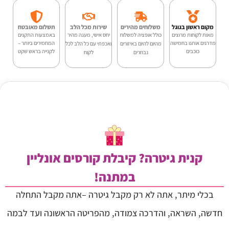
GN-
מקום ראשון בגוגל
משלוחים מהירים
שירות מכל הלב
תשלום מאובטח
81DN
מאות לקוחות מרוצים
כולל אופציה למשלוח
יחס אישי, מענה מהיר
באמצעות התקנים
מדרגים אותנו בחמישה
המחמירים ביותר –
מהיום להיום באיזורים
ואכפתי עם כל הלב לכל
כוכבים
לקנייה בראש שקט
–
נבחרים
לקוח
בצבע
עץ
טבעי
מבית
Smiger
קנית גיטרה? קיבלת קורסים אונליין
במתנה!
בכלי מיתר, אתה לא רק מקבל גיטרה –אתה מקבל התחלה
חדשה, השראה, והדרכה צמודה, מהפריטה הראשונה ועד לבמה