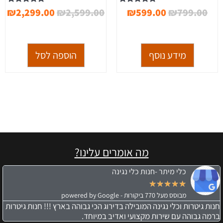
דורג
דורג
₪
2,299.00
₪
2,599.00
₪
599.00
₪
799.00
5.00
5.00
מתוך 5
מתוך 5
מידע נוסף
הוספה לסל
מה אומרים עלינו?
כלי מיתר -חנות כלי נגינה
★
★
★
★
★
מבוסס מעל 770 ביקורות - powered by Google
חנות גיטרות וכלי נגינה המובילה בדירוג הכי גבוהה בארץ !!! חנות גיטרות
ברמה גבוהה עם שירות מקצועי ואדיב במיוחד.