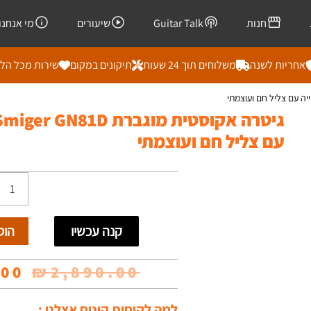
חנות
Guitar Talk
שיעורים
מי אנחנו
אחריות לשנה
משלוחים תוך 24 שעות
תיקונים במקום
שירות מכל הל
עם צליל חם ועוצמתי
כמות
של
קנה עכשיו
הוס
גיטרה
אקוסטי
המח
.00
₪
2,890.00
מוגברת
המק
למה לקוחות קונים אצלנו :
Smiger