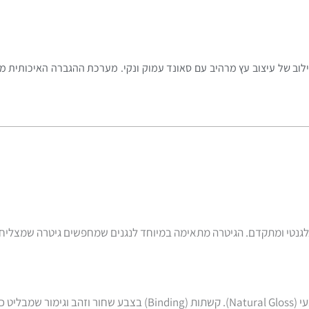
לנגן שמחפש שילוב של עיצוב עץ מרהיב עם סאונד עמוק ונקי. מערכת ההגברה האיכותי
גנטי ומתקדם. הגיטרה מתאימה במיוחד לנגנים שמחפשים גיטרה שמצליחה
הגוף של ה-GN81D עשוי עץ איכותי. כמו כן עם טופ בצבע טבעי (Natural Gloss). קשתות (ing