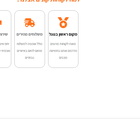
היה
GN81D
00.
–
גיטרה
מקום ראשון בגוגל
משלוחים מהירים
שירות
יפיפייה
מאות לקוחות מרוצים
כולל אופציה למשלוח
יחס איש
מדרגים אותנו בחמישה
מהיום להיום באיזורים
ואכפתי ע
עם
כוכבים
נבחרים
צליל
חם
ועוצמת