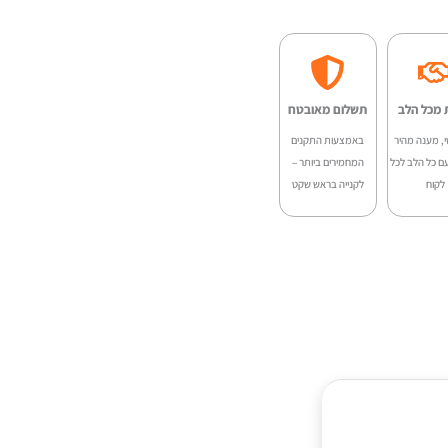
:
הוא:
₪2,200.00.
₪2,890.
 מכל הלב
תשלום מאובטח
י, מענה מהיר
באמצעות התקנים
ם כל הלב לכל
המחמירים ביותר –
לקוח
לקנייה בראש שקט
י