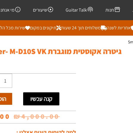
חנות
Guitar Talk
שיעורים
מי אנחנו
אחריות לשנה
משלוחים תוך 24 שעות
תיקונים במקום
שירות מכל הל
גיטרה אקוסטית מוגברת Smiger- M-D10S VK
כמות
של
קנה עכשיו
הוס
גיטרה
אקוסטי
המח
.00
₪
4,000.00
מוגברת
המק
למה לקוחות קונים אצלנו :
miger-