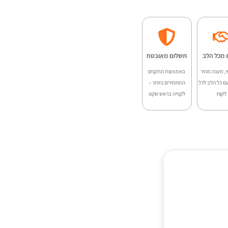
:
הוא:
₪3,199.00.
₪4,000.
 מכל הלב
תשלום מאובטח
י, מענה מהיר
באמצעות התקנים
ם כל הלב לכל
המחמירים ביותר –
לקוח
לקנייה בראש שקט