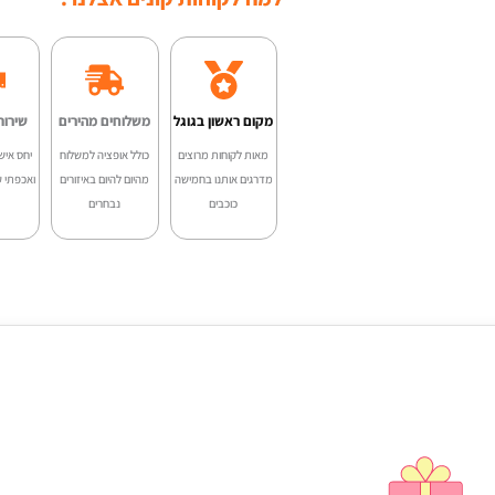
היה
M-
00.
D10S
VK
מקום ראשון בגוגל
משלוחים מהירים
שירות
מאות לקוחות מרוצים
כולל אופציה למשלוח
יחס איש
מדרגים אותנו בחמישה
מהיום להיום באיזורים
ואכפתי ע
כוכבים
נבחרים