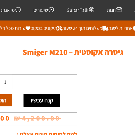
חנות
Guitar Talk
שיעורים
מי אנחנו
אחריות לשנה
משלוחים תוך 24 שעות
תיקונים במקום
שירות מכל הל
גיטרה אקוסטית – Smiger M210
כמות
של
קנה עכשיו
הוס
גיטרה
אקוסטי
המח
.00
₪
4,200.00
-
המק
למה לקוחות קונים אצלנו :
Smiger