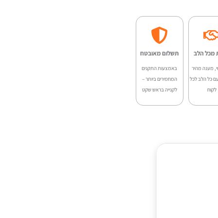
:
הוא:
₪3,499.00.
₪4,200.
 מכל הלב
תשלום מאובטח
י, מענה מהיר
באמצעות התקנים
ם כל הלב לכל
המחמירים ביותר –
לקוח
לקנייה בראש שקט