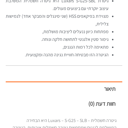
גיטרת Luxars S-G25-SBL היא גיטרה חשמלית המשלבת
עיצוב יוקרתי עם ביצועים מעולים.
מצוידת בפיקאפים HSS (שני סינגלים והמבקר אחד) לגמישות
צלילית,
מפתחות כיוון ננעלים ליציבות מושלמת,
גימור סטין אלגנטי לתחושה חלקה ונוחה.
מתאימה לכל רמות הנגנים,
הגיטרה הזו מבטיחה חוויית נגינה מהנה ומקצועית.
תיאור
חוות דעת (0)
גיטרה חשמלית – Luxars – S-G25 – SLB היא הבחירה
המושלמת לנגנים שמחפשים גיטרה חשמלית איכותית. הגיטרה