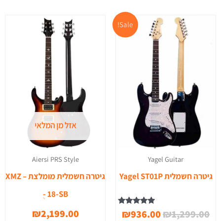
המחיר
המחיר
Sale!
המקורי
הנוכחי
היה:
הוא:
₪936.00.
₪1,299.00.
אזל מן המלאי
Yagel Guitar
Aiersi PRS Style
גיטרה חשמלית Yagel ST01P
גיטרה חשמלית מומלצת – XMZ
ֻ- 18-SB
דורג
₪
2,199.00
₪
936.00
₪
1,299.00
5.00