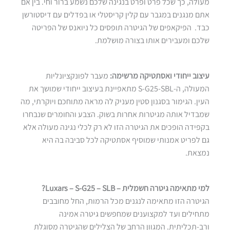
מעולה, כך שכל פרט ופרט בנגינה שלכם נשמע ברור וחי. בין אם
אתם מנגנים במגבר עם קלין קריסטלי או בפדלים עם דיסטורשן
כבד. הפיקאפים של הגיטרה תופסים כל ניואנס של הפריטה
שלכם ומעבירים אותו בצורה מושלמת.
עיצוב ייחודי ואסתטיקה מרשימה:
מעבר לפונקציונליות
המעולה, ה-S-G25-SBL מתאפיינת בעיצוב ייחודי שמושך את
העין. הגימור בסגנון סטין מעניק לה מראה מתוחכם ויוקרתי, מה
שמבדיל אותה מגיטרות אחרות בשוק. הצבע והחומרים שנבחרו
בקפידה הופכים את הגיטרה הזו לא רק לכלי נגינה מעולה אלא
גם לפריט אמנותי שמוסיף אסתטיקה לכל סביבה בה היא
נמצאת.
למי מתאימה גיטרה חשמלית – Luxars – S-G25 – SLB?
הגיטרה הזו מתאימה לנגנים מכל הרמות, החל מחובבים
מתחילים ועד למקצוענים שמחפשים גיטרה אמינה
ורב-תכליתית. המגוון הרחב של הצלילים שהגיטרה מסוגלת