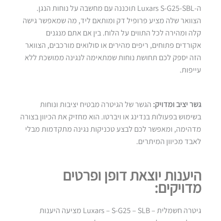
ה-Luxars S-G25-SBL תוכננה עם מחשבה על נוחות הנגן.
הצוואר שלה מציע פרופיל דק ומותאם ליד, מה שמאפשר גישה
קלה ומהירה לכל התווים על הלוח. בין אם אתם מנגנים
אקורדים פתוחים, ריפים מהירים או סולואים מורכבים, הצוואר
הזה יספק לכם תחושת נוחות שמתאימה לנגינה ממושכת ללא
עייפות.
גשר יציב ומדויק:
הגשר של הגיטרה מבטיח יציבות ונוחות
בשימוש בפעולות בנדינג או ויברטו. הוא מחזיק את הכיוון בצורה
מדהימה, ומאפשר לכם לבצע טכניקות נגינה מתקדמות מבלי
לאבד מכיוון המיתרים.
היענות יוצאת דופן ופרטים
מדויקים:
גיטרה חשמלית – Luxars – S-G25 – SLB מציעה היענות