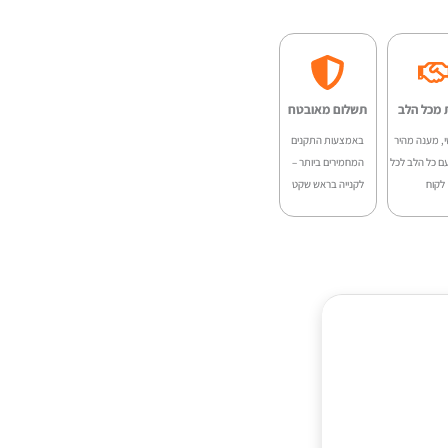
:
הוא:
Gran
₪1,499.00.
₪1,699.
 מכל הלב
תשלום מאובטח
י, מענה מהיר
באמצעות התקנים
ם כל הלב לכל
המחמירים ביותר –
לקוח
לקנייה בראש שקט