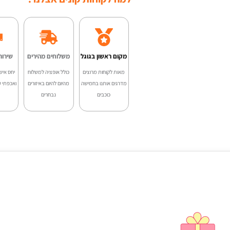
היה
adinas
00.
מקום ראשון בגוגל
משלוחים מהירים
שירות
מאות לקוחות מרוצים
כולל אופציה למשלוח
יחס איש
מדרגים אותנו בחמישה
מהיום להיום באיזורים
ואכפתי ע
כוכבים
נבחרים