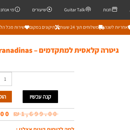
חנות
Guitar Talk
שיעורים
מי אנחנו
אחריות לשנה
משלוחים תוך 24 שעות
תיקונים במקום
שירות מכל הל
גיטרה קלאסית למתקדמים – Granadinas
כמות
של
קנה עכשיו
הוס
גיטרה
קלאסי
המח
.00
₪
1,699.00
למתקד
המק
למה לקוחות קונים אצלנו :
-