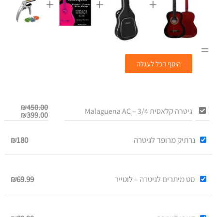
+
+
+
=
הוסף הכל לעגלה
המחיר
המחיר
₪
450.00
גיטרה קלאסית 3/4 – Malaguena AC
הנוכחי
המקורי
₪
399.00
היה:
הוא:
450.00.
399.00.
נרתיק מרופד לגיטרה
₪180
סט מיתרים לגיטרה – לוטייר
₪69.99