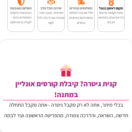
-
מקום ראשון בגוגל
משלוחים מהירים
שירות מכל הלב
תשלום מאובטח
Malaguena
מאות לקוחות מרוצים
כולל אופציה למשלוח
יחס אישי, מענה מהיר
באמצעות התקנים
מדרגים אותנו בחמישה
המחמירים ביותר –
מהיום להיום באיזורים
ואכפתי עם כל הלב לכל
כוכבים
לקנייה בראש שקט
AC
נבחרים
לקוח
קנית גיטרה? קיבלת קורסים אונליין
במתנה!
בכלי מיתר, אתה לא רק מקבל גיטרה –אתה מקבל התחלה
חדשה, השראה, והדרכה צמודה, מהפריטה הראשונה ועד לבמה