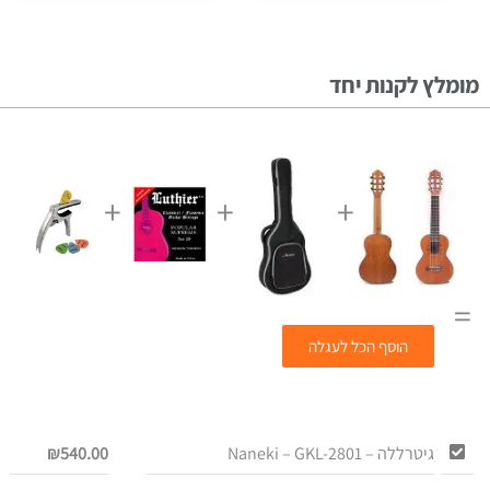
מומלץ לקנות יחד
+
+
+
=
הוסף הכל לעגלה
גיטרללה – Naneki – GKL-2801
540.00
₪