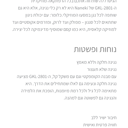
הגיטרללה שתלווה אתכם בכל הרפתקאה מוזיקלית
ה-GKL-2801 של Naneki היא לא רק כלי נגינה, אלא היא גם
שותפה לכל נגן במסעו המוזיקלי.כלומר: עם יכולת ניגון
שתתאים לכל סגנון – מפולק ועד לרוק, ומזרמים אקוסטיים ועד
למוזיקה קלאסית, היא כמו קסם שמוסיף מדינמיקה לכל יצירה.
נוחות ופשטות
נגינה חלקה וללא מאמץ
נגינה שלא תעצור
עם מבנה הקומפקטי וגם עם משקל קל, ה-GKL-2801 מציעה
נגינה חלקה ונעימה גם לאלו שמתחילים את הדרך. היא
מתאימה לכל גיל ולכל רמת מיומנות, הופכת את הלמידה
והנגינה גם לפשוטה וגם למהנה.
חיבור ישיר ללב
חוויה פרטית ואישית