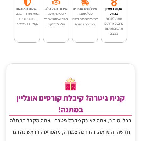
Smiger-
מקום ראשון
משלוחים מהירים
שירות מכל הלב
תשלום מאובטח
JA210
בגוגל
כולל אופציה
יחס אישי, מענה
באמצעות התקנים
מאות לקוחות
המחמירים ביותר –
למשלוח מהיום להיום
מהיר ואכפתי עם כל
מרוצים מדרגים
לקנייה בראש שקט
באיזורים נבחרים
הלב לכל לקוח
אותנו בחמישה
כוכבים
קנית גיטרה? קיבלת קורסים אונליין
במתנה!
בכלי מיתר, אתה לא רק מקבל גיטרה –אתה מקבל התחלה
חדשה, השראה, והדרכה צמודה, מהפריטה הראשונה ועד