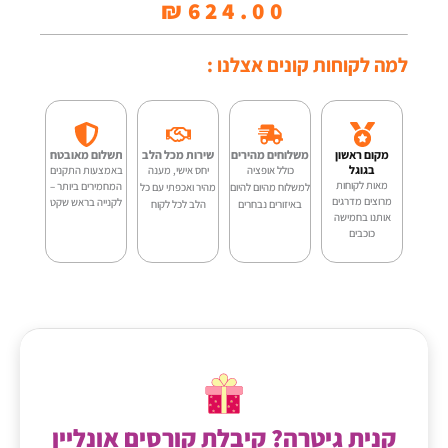
₪
624.00
יוקלילי
קונצרט
למה לקוחות קונים אצלנו :
-
Oriental
מקום ראשון
משלוחים מהירים
שירות מכל הלב
תשלום מאובטח
cherry
בגוגל
כולל אופציה
יחס אישי, מענה
באמצעות התקנים
מאות לקוחות
המחמירים ביותר –
למשלוח מהיום להיום
מהיר ואכפתי עם כל
מרוצים מדרגים
לקנייה בראש שקט
-
באיזורים נבחרים
הלב לכל לקוח
אותנו בחמישה
כוכבים
W-
DBS-
UK
24
קנית גיטרה? קיבלת קורסים אונליין