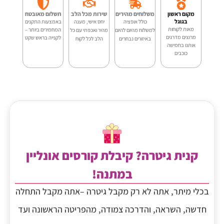
3M-
מקום ראשון
משלוחים מהירים
שירות מכל הלב
תשלום מאובטח
PL
בגוגל
כולל אופציה
יחס אישי, מענה
באמצעות התקנים
מאות לקוחות
המחמירים ביותר –
למשלוח מהיום להיום
מהיר ואכפתי עם כל
מרוצים מדרגים
לקנייה בראש שקט
באיזורים נבחרים
הלב לכל לקוח
אותנו בחמישה
כוכבים
קנית גיטרה? קיבלת קורסים אונליין
במתנה!
בכלי מיתר, אתה לא רק מקבל גיטרה –אתה מקבל התחלה
חדשה, השראה, והדרכה צמודה, מהפריטה הראשונה ועד