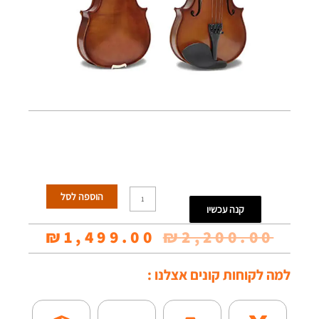
כמות
הוספה לסל
קנה עכשיו
של
המחיר
המחי
₪
1,499.00
₪
2,200.00
כינור
המקורי
הנוכח
4/4
למה לקוחות קונים אצלנו :
היה:
הוא:
Smiger-
9.00.
₪2,200.00.