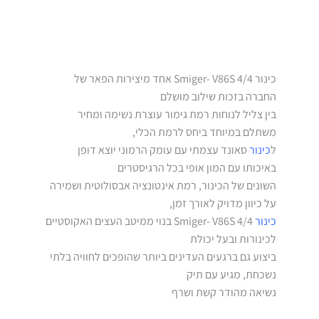
כינור 4/4 Smiger- V86S אחד מיצירות הפאר של
החברה בזכות שילוב מושלם
בין צליל לנוחות רמת גימור עוצרת נשימה ומחיר
משתלם במיוחד ביחס לרמת הכלי,
ל
כינור
סאונד עצמתי עם עומק הרמוני יוצא דופן
באיכותו עם המון אופי בכל הרגיסטרים
השונים של הכינור, רמת אינטונציה אבסולוטית ושמירה
על כיוון מדויק לאורך זמן,
כינור
4/4 Smiger- V86S בנוי ממיטב העצים האקוסטיים
לכינורות ובעל יכולת
ביצוע גם ברגעים העדינים ביותר שהופכים לחוויה בלתי
נשכחת, מגיע עם תיק
נשיאה מהודר קשת ושרף