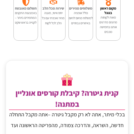
V86S
מקום ראשון
משלוחים מהירים
שירות מכל הלב
תשלום מאובטח
בגוגל
כולל אופציה
יחס אישי, מענה
באמצעות התקנים
מאות לקוחות
המחמירים ביותר –
למשלוח מהיום להיום
מהיר ואכפתי עם כל
מרוצים מדרגים
לקנייה בראש שקט
באיזורים נבחרים
הלב לכל לקוח
אותנו בחמישה
כוכבים
קנית גיטרה? קיבלת קורסים אונליין
במתנה!
בכלי מיתר, אתה לא רק מקבל גיטרה –אתה מקבל התחלה
חדשה, השראה, והדרכה צמודה, מהפריטה הראשונה ועד