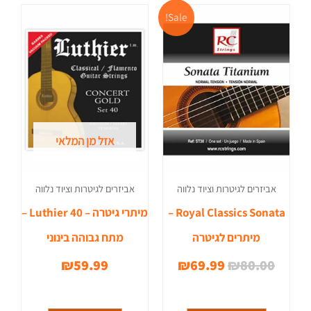
המחיר
המחיר
Sale!
המקורי
הנוכחי
היה:
הוא:
₪69.99.
₪80.00.
אזל מן המלאי
אביזרים לגיטרות וציוד נלווה
אביזרים לגיטרות וציוד נלווה
Royal Classics Sonata –
מיתרי גיטרה – Luthier 40 –
מיתרים לגיטרה
מתח גבוהה בינוני
₪
59.99
₪
69.99
₪
80.00