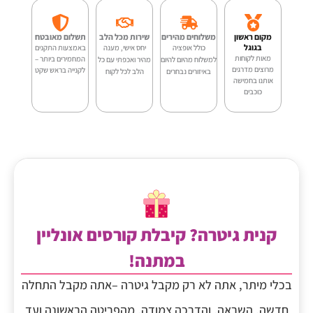
מקום ראשון
משלוחים מהירים
שירות מכל הלב
תשלום מאובטח
בגוגל
כולל אופציה
יחס אישי, מענה
באמצעות התקנים
מאות לקוחות
המחמירים ביותר –
למשלוח מהיום להיום
מהיר ואכפתי עם כל
מרוצים מדרגים
לקנייה בראש שקט
באיזורים נבחרים
הלב לכל לקוח
אותנו בחמישה
כוכבים
קנית גיטרה? קיבלת קורסים אונליין
במתנה!
בכלי מיתר, אתה לא רק מקבל גיטרה –אתה מקבל התחלה
חדשה, השראה, והדרכה צמודה, מהפריטה הראשונה ועד