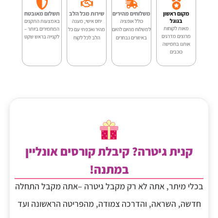
מקום ראשון
משלוחים מהירים
שירות מכל הלב
תשלום מאובטח
בגוגל
כולל אופציה
יחס אישי, מענה
באמצעות התקנים
מאות לקוחות
המחמירים ביותר –
למשלוח מהיום להיום
מהיר ואכפתי עם כל
מרוצים מדרגים
לקנייה בראש שקט
באיזורים נבחרים
הלב לכל לקוח
אותנו בחמישה
כוכבים
קנית גיטרה? קיבלת קורסים אונליין
במתנה!
בכלי מיתר, אתה לא רק מקבל גיטרה –אתה מקבל התחלה
חדשה, השראה, והדרכה צמודה, מהפריטה הראשונה ועד