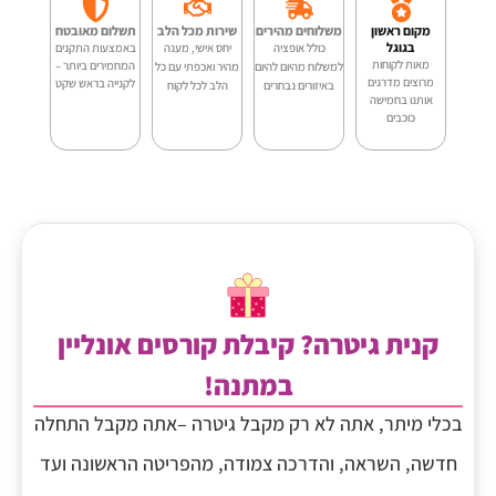
מקום ראשון
משלוחים מהירים
שירות מכל הלב
תשלום מאובטח
בגוגל
כולל אופציה
יחס אישי, מענה
באמצעות התקנים
מאות לקוחות
המחמירים ביותר –
למשלוח מהיום להיום
מהיר ואכפתי עם כל
מרוצים מדרגים
לקנייה בראש שקט
באיזורים נבחרים
הלב לכל לקוח
אותנו בחמישה
כוכבים
קנית גיטרה? קיבלת קורסים אונליין
במתנה!
בכלי מיתר, אתה לא רק מקבל גיטרה –אתה מקבל התחלה
חדשה, השראה, והדרכה צמודה, מהפריטה הראשונה ועד