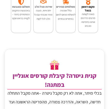
מקום ראשון
משלוחים מהירים
שירות מכל הלב
תשלום מאובטח
בגוגל
כולל אופציה
יחס אישי, מענה
באמצעות התקנים
מאות לקוחות
המחמירים ביותר –
למשלוח מהיום להיום
מהיר ואכפתי עם כל
מרוצים מדרגים
לקנייה בראש שקט
באיזורים נבחרים
הלב לכל לקוח
אותנו בחמישה
כוכבים
קנית גיטרה? קיבלת קורסים אונליין
במתנה!
בכלי מיתר, אתה לא רק מקבל גיטרה –אתה מקבל התחלה
חדשה, השראה, והדרכה צמודה, מהפריטה הראשונה ועד