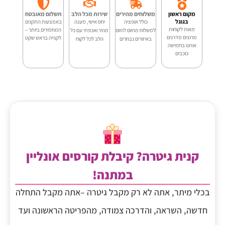
מקום ראשון
משלוחים מהירים
שירות מכל הלב
תשלום מאובטח
בגוגל
כולל אופציה
יחס אישי, מענה
באמצעות התקנים
מאות לקוחות
המחמירים ביותר –
למשלוח מהיום להיום
מהיר ואכפתי עם כל
מרוצים מדרגים
לקנייה בראש שקט
באיזורים נבחרים
הלב לכל לקוח
אותנו בחמישה
כוכבים
קנית גיטרה? קיבלת קורסים אונליין
במתנה!
בכלי מיתר, אתה לא רק מקבל גיטרה –אתה מקבל התחלה
חדשה, השראה, והדרכה צמודה, מהפריטה הראשונה ועד