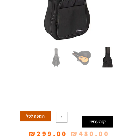
כמות
הוספה לסל
קנה עכשיו
של
המחיר
המחיר
₪
299.00
₪
480.00