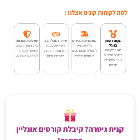
נרתיק
המקורי
הנוכחי
מרופד
למה לקוחות קונים אצלנו :
היה:
הוא:
לגיטרה
99.00.
₪480.00.
-
מקום ראשון
משלוחים מהירים
שירות מכל הלב
תשלום מאובטח
EPE
בגוגל
כולל אופציה
יחס אישי, מענה
באמצעות התקנים
מאות לקוחות
המחמירים ביותר –
למשלוח מהיום להיום
מהיר ואכפתי עם כל
מרוצים מדרגים
לקנייה בראש שקט
-45
באיזורים נבחרים
הלב לכל לקוח
אותנו בחמישה
כוכבים
קנית גיטרה? קיבלת קורסים אונליין