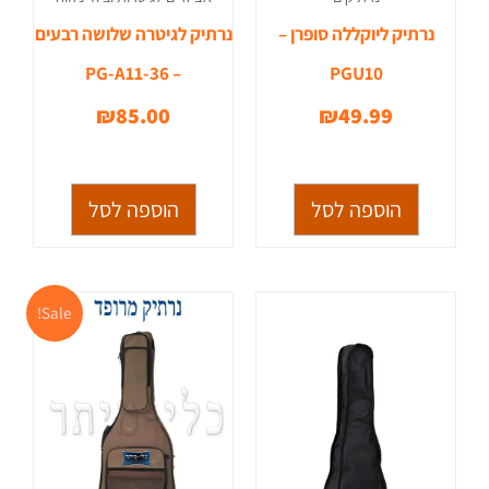
נרתיק ליוקללה סופרן –
נרתיק לגיטרה שלושה רבעים
– PG-A11-36
PGU10
₪
85.00
₪
49.99
הוספה לסל
הוספה לסל
המחיר
המחי
Sale!
המקורי
הנוכח
היה:
הוא:
9.99.
₪350.00.