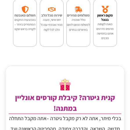
-
מקום ראשון
משלוחים מהירים
שירות מכל הלב
תשלום מאובטח
PH-
בגוגל
כולל אופציה
יחס אישי, מענה
באמצעות התקנים
מאות לקוחות
המחמירים ביותר –
למשלוח מהיום להיום
מהיר ואכפתי עם כל
מרוצים מדרגים
לקנייה בראש שקט
A03
באיזורים נבחרים
הלב לכל לקוח
אותנו בחמישה
כוכבים
-
נרתיק
מוקצף
קנית גיטרה? קיבלת קורסים אונליין
במתנה!
בכלי מיתר, אתה לא רק מקבל גיטרה –אתה מקבל התחלה
חדשה, השראה, והדרכה צמודה, מהפריטה הראשונה ועד