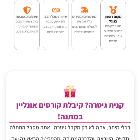
₪58.00.
₪64.00.
מקום ראשון
משלוחים מהירים
שירות מכל הלב
תשלום מאובטח
בגוגל
כולל אופציה
יחס אישי, מענה
באמצעות התקנים
מאות לקוחות
המחמירים ביותר –
למשלוח מהיום להיום
מהיר ואכפתי עם כל
מרוצים מדרגים
לקנייה בראש שקט
באיזורים נבחרים
הלב לכל לקוח
אותנו בחמישה
כוכבים
קנית גיטרה? קיבלת קורסים אונליין
במתנה!
בכלי מיתר, אתה לא רק מקבל גיטרה –אתה מקבל התחלה
חדשה, השראה, והדרכה צמודה, מהפריטה הראשונה ועד