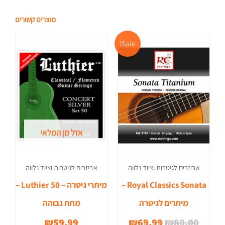
מוצרים קשורים
המחיר
המחיר
Sale!
המקורי
הנוכחי
היה:
הוא:
₪69.99.
₪80.00.
אזל מן המלאי
אביזרים לגיטרות וציוד נלווה
אביזרים לגיטרות וציוד נלווה
Royal Classics Sonata –
מיתרי גיטרה – Luthier 50 –
מיתרים לגיטרה
מתח גבוהה
₪
59.99
₪
69.99
₪
80.00