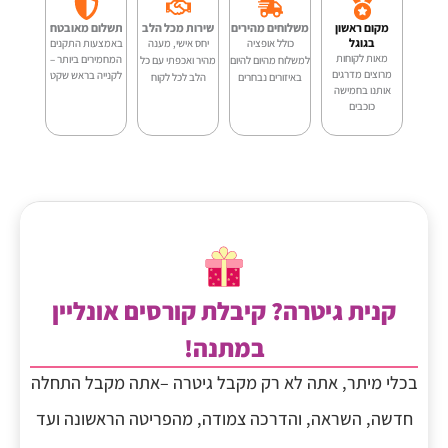
מקום ראשון
משלוחים מהירים
שירות מכל הלב
תשלום מאובטח
בגוגל
כולל אופציה
יחס אישי, מענה
באמצעות התקנים
מאות לקוחות
המחמירים ביותר –
למשלוח מהיום להיום
מהיר ואכפתי עם כל
מרוצים מדרגים
לקנייה בראש שקט
באיזורים נבחרים
הלב לכל לקוח
אותנו בחמישה
כוכבים
קנית גיטרה? קיבלת קורסים אונליין
במתנה!
בכלי מיתר, אתה לא רק מקבל גיטרה –אתה מקבל התחלה
חדשה, השראה, והדרכה צמודה, מהפריטה הראשונה ועד