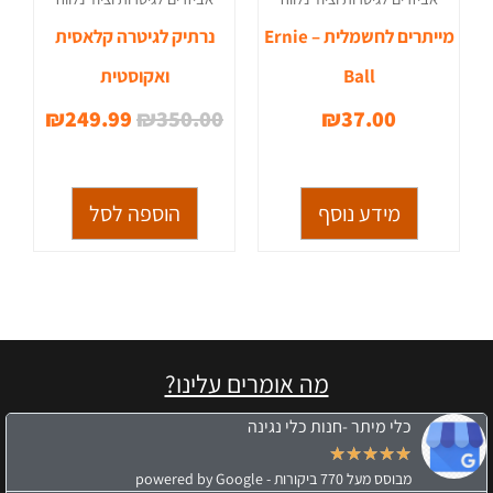
מייתרים לחשמלית – Ernie
נרתיק לגיטרה קלאסית
Ball
ואקוסטית
₪
249.99
₪
350.00
₪
37.00
מידע נוסף
הוספה לסל
מה אומרים עלינו?
כלי מיתר -חנות כלי נגינה
★
★
★
★
★
מבוסס מעל 770 ביקורות - powered by Google