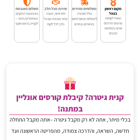
מקום ראשון
משלוחים מהירים
שירות מכל הלב
תשלום מאובטח
בגוגל
כולל אופציה
יחס אישי, מענה
באמצעות התקנים
מאות לקוחות
המחמירים ביותר –
למשלוח מהיום להיום
מהיר ואכפתי עם כל
מרוצים מדרגים
לקנייה בראש שקט
באיזורים נבחרים
הלב לכל לקוח
אותנו בחמישה
כוכבים
קנית גיטרה? קיבלת קורסים אונליין
במתנה!
בכלי מיתר, אתה לא רק מקבל גיטרה –אתה מקבל התחלה
חדשה, השראה, והדרכה צמודה, מהפריטה הראשונה ועד