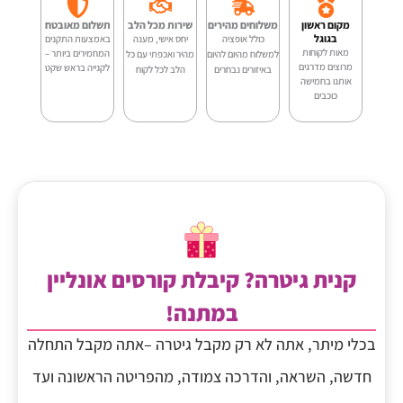
PE-
מקום ראשון
משלוחים מהירים
שירות מכל הלב
תשלום מאובטח
A
בגוגל
כולל אופציה
יחס אישי, מענה
באמצעות התקנים
מאות לקוחות
המחמירים ביותר –
למשלוח מהיום להיום
מהיר ואכפתי עם כל
מרוצים מדרגים
לקנייה בראש שקט
95
באיזורים נבחרים
הלב לכל לקוח
אותנו בחמישה
כוכבים
קנית גיטרה? קיבלת קורסים אונליין
במתנה!
בכלי מיתר, אתה לא רק מקבל גיטרה –אתה מקבל התחלה
חדשה, השראה, והדרכה צמודה, מהפריטה הראשונה ועד