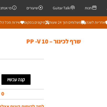
חנות
Guitar Talk
שיעורים
מי אנחנו
אחריות לשנה
משלוחים תוך 24 שעות
תיקונים במקום
שירות מכל הל
שרף לכינור – PP -V 10
קנה עכשיו
00
למה לקוחות קונים אצלנו