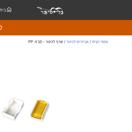
ילוג
לתוכן
בית
תוכן
עמוד הבית
/
אביזרים לכינור
/ שרף לכינור – PP -V 10