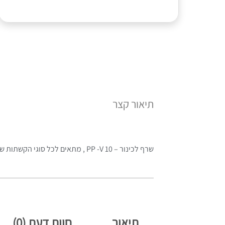
תיאור קצר
שרף לכינור – PP -V 10 , מתאים לכל סוגי הקשתות שיש . כמו כן מתאים לתנאי מזג האוויר בארץ ושומר על שכבה אחידה לאורך זמן.
תיאור
חוות דעת (0)