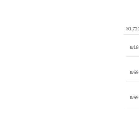
₪
1,72
₪18
₪69
₪69