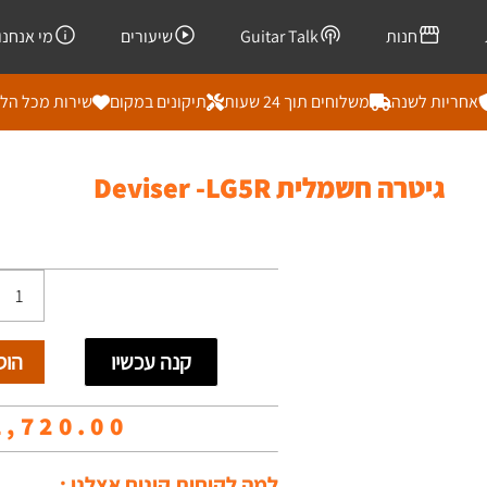
חנות
Guitar Talk
שיעורים
מי אנחנו
אחריות לשנה
משלוחים תוך 24 שעות
תיקונים במקום
שירות מכל הל
גיטרה חשמלית Deviser -LG5R
כמות
של
קנה עכשיו
הוס
גיטרה
חשמלי
1,720.00
eviser
למה לקוחות קונים אצלנו :
-