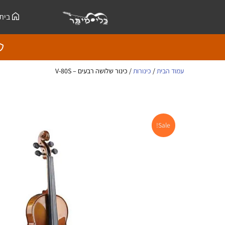
ילוג
לתוכן
בית
תוכן
עמוד הבית
/
כינורות
/ כינור שלושה רבעים – V-80S
Sale!