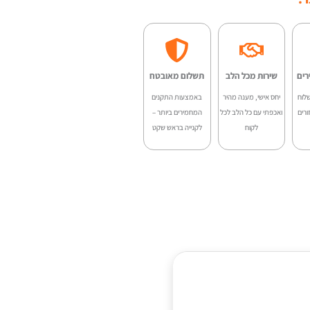
היה:
הוא:
V-
₪999.00.
₪1,250.00.
80S
רים
שירות מכל הלב
תשלום מאובטח
לוח
יחס אישי, מענה מהיר
באמצעות התקנים
ורים
ואכפתי עם כל הלב לכל
המחמירים ביותר –
לקוח
לקנייה בראש שקט