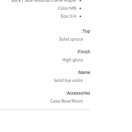
Back / Side Material:
Flame Maple
Color:
MB
Size:
3/4
Top:
Solid spruce
Finish:
High-gloss
Name:
Solid top violin
Accessories:
Case/Bow/Rosin