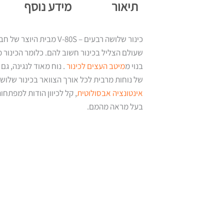
תיאור
מידע נוסף
כינור שלושה רבעים – V-80S מבית היוצר של חברת Smiger .
שעולם הצליל בכינור חשוב להם. כלומר הכינור 
בנוי מ
מיטב העצים לכינור
. נוח מאוד לנגינה, ג
של נוחות מרבית לכל אורך הצוואר בכינור שלושה רבעים – V-80S הודות למרחק נמוך של המיתרים מל
אינטונציה אבסולוטית
, קל לכיוון הודות למפתחו
בעל מראה מהמם.