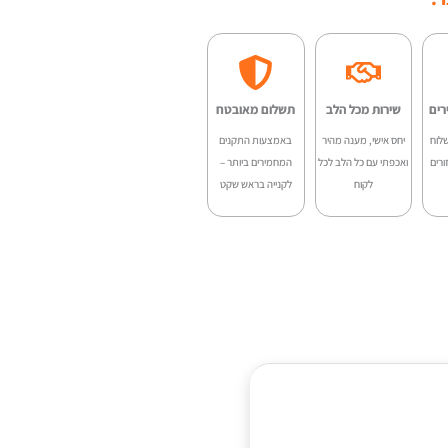
SA-
13
-
רים
שירות מכל הלב
תשלום מאובטח
0.11
לוח
יחס אישי, מענה מהיר
באמצעות התקנים
ורים
ואכפתי עם כל הלב לכל
המחמירים ביותר –
לקוח
לקנייה בראש שקט