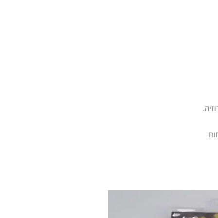
זיה.
ום