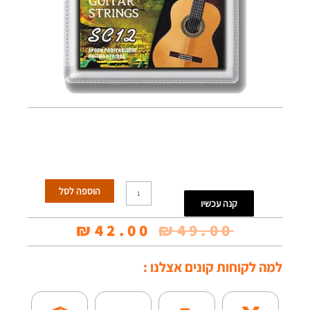
כמות
הוספה לסל
קנה עכשיו
של
המחיר
המחיר
₪
42.00
₪
49.00
מיתרים
המקורי
הנוכחי
לגיטרה
למה לקוחות קונים אצלנו :
היה:
הוא:
קלאסית
₪42.00.
₪49.00.