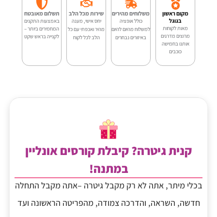
Spock
מקום ראשון
משלוחים מהירים
שירות מכל הלב
תשלום מאובטח
SC-
בגוגל
כולל אופציה
יחס אישי, מענה
באמצעות התקנים
מאות לקוחות
המחמירים ביותר –
למשלוח מהיום להיום
מהיר ואכפתי עם כל
מרוצים מדרגים
לקנייה בראש שקט
12
באיזורים נבחרים
הלב לכל לקוח
אותנו בחמישה
כוכבים
קנית גיטרה? קיבלת קורסים אונליין
במתנה!
בכלי מיתר, אתה לא רק מקבל גיטרה –אתה מקבל התחלה
חדשה, השראה, והדרכה צמודה, מהפריטה הראשונה ועד