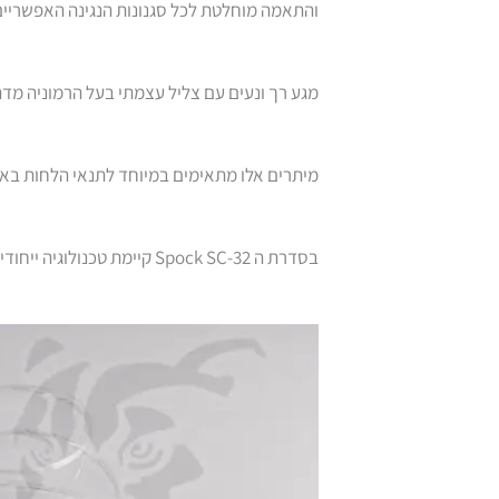
והתאמה מוחלטת לכל סגנונות הנגינה האפשריים
מגע רך ונעים עם צליל עצמתי בעל הרמוניה מד
מיתרים אלו מתאימים במיוחד לתנאי הלחות בא
בסדרת ה Spock SC-32 קיימת טכנולוגיה ייחודית FR-12 השומרת על איכות המיתר לאורך זמן ומונעת ממנו תהליך של החלדה או התיישנות מהירה.