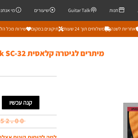
חנות
Guitar Talk
שיעורים
מי אנחנו
אחריות לשנה
משלוחים תוך 24 שעות
תיקונים במקום
שירות מכל הל
מיתרים לגיטרה קלאסית Spock SC-32
קנה עכשיו
₪
52.00
למה לקוחות קונים אצלנו