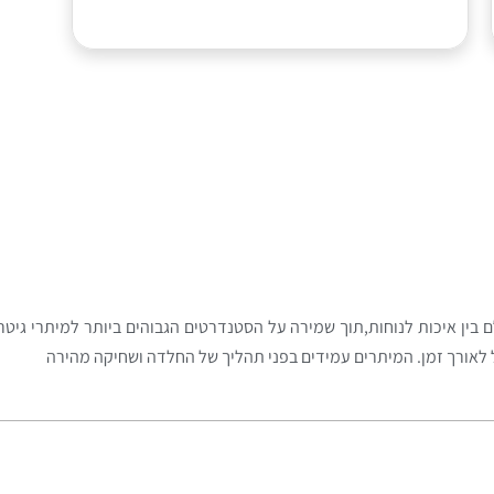
קלאסית Spock SC-32 שילוב מושלם בין איכות לנוחות,תוך שמירה על הסטנדרטים הגבוהים ביותר ל
יל לאורך זמן. המיתרים עמידים בפני תהליך של החלדה ושחיקה מהירה