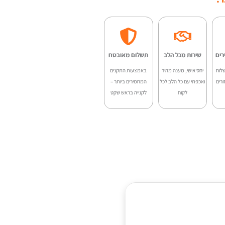
היה:
הוא:
SC-
₪42.00.
₪52.00.
32
רים
שירות מכל הלב
תשלום מאובטח
לוח
יחס אישי, מענה מהיר
באמצעות התקנים
ורים
ואכפתי עם כל הלב לכל
המחמירים ביותר –
לקוח
לקנייה בראש שקט