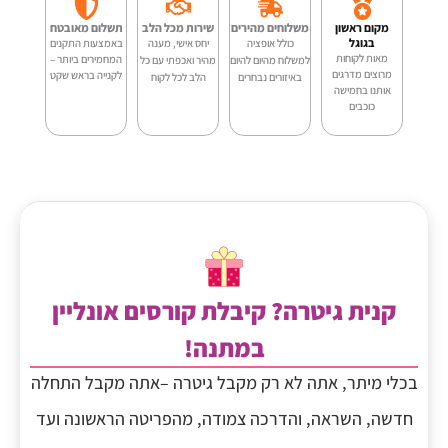
ואקוסטית
מקום ראשון
משלוחים מהירים
שירות מכל הלב
תשלום מאובטח
בגוגל
כולל אופציה
יחס אישי, מענה
באמצעות התקנים
מאות לקוחות
המחמירים ביותר –
למשלוח מהיום להיום
מהיר ואכפתי עם כל
מרוצים מדרגים
לקנייה בראש שקט
באיזורים נבחרים
הלב לכל לקוח
אותנו בחמישה
כוכבים
קנית גיטרה? קיבלת קורסים אונליין
במתנה!
בכלי מיתר, אתה לא רק מקבל גיטרה –אתה מקבל התחלה
חדשה, השראה, והדרכה צמודה, מהפריטה הראשונה ועד