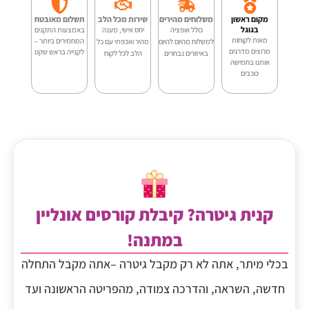
FG-
מקום ראשון
משלוחים מהירים
שירות מכל הלב
תשלום מאובטח
17
בגוגל
כולל אופציה
יחס אישי, מענה
באמצעות התקנים
מאות לקוחות
המחמירים ביותר –
למשלוח מהיום להיום
מהיר ואכפתי עם כל
מרוצים מדרגים
לקנייה בראש שקט
באיזורים נבחרים
הלב לכל לקוח
אותנו בחמישה
כוכבים
קנית גיטרה? קיבלת קורסים אונליין
במתנה!
בכלי מיתר, אתה לא רק מקבל גיטרה –אתה מקבל התחלה
חדשה, השראה, והדרכה צמודה, מהפריטה הראשונה ועד